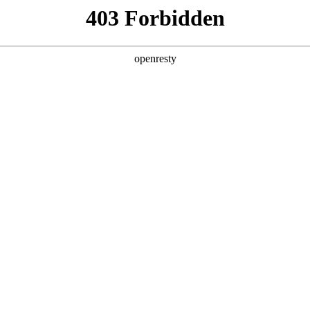
产品及服务
行业解决方案
合作伙伴
投资者关系
站的用户或浏览者，和记国际数码集团股份有限公司和/或其关联公司（
条款授予。如果您不同意下列任何条款、请停止使用本网址。对于违反